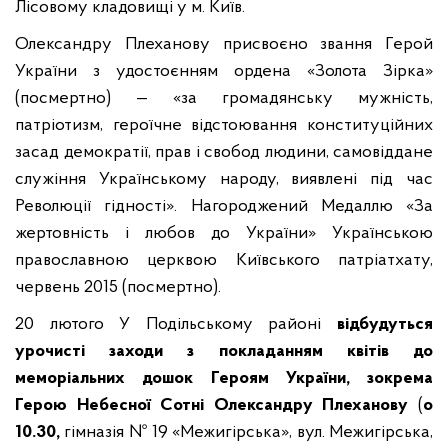
Лісовому кладовищі у м. Київ.
Олександру Плеханову присвоєно звання Герой
України з удостоєнням ордена «Золота Зірка»
(посмертно) — «за громадянську мужність,
патріотизм, героїчне відстоювання конституційних
засад демократії, прав і свобод людини, самовіддане
служіння Українському народу, виявлені під час
Революції гідності». Нагороджений Медаллю «За
жертовність і любов до України» Українською
православною церквою Київського патріатхату,
червень 2015 (посмертно).
20 лютого У Подільському районі
відбудуться
урочисті заходи з покладанням квітів до
меморіальних дошок Героям України, зокрема
Герою Небесної Сотні Олександру Плеханову
(
о
10.30,
гімназія № 19 «Межигірська», вул. Межигірська,