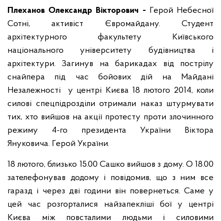
Плеханов Олександр Вікторович -
Герой Небесної
Сотні, активіст Євромайдану. Студент
архітектурного факультету Київського
національного університету будівництва і
архітектури. Загинув на барикадах від пострілу
снайпера під час бойових дій на Майдані
Незалежності у центрі Києва 18 лютого 2014, коли
силові спецпідрозділи отримали наказ штурмувати
тих, хто вийшов на акції протесту проти злочинного
режиму 4-го президента України Віктора
Януковича. Герой України.
18 лютого, близько 15.00 Сашко вийшов з дому. О 18.00
зателефонував додому і повідомив, що з ним все
гаразд і через дві години він повернеться. Саме у
цей час розгорталися найзапекліші бої у центрі
Києва між повсталими людьми і силовими