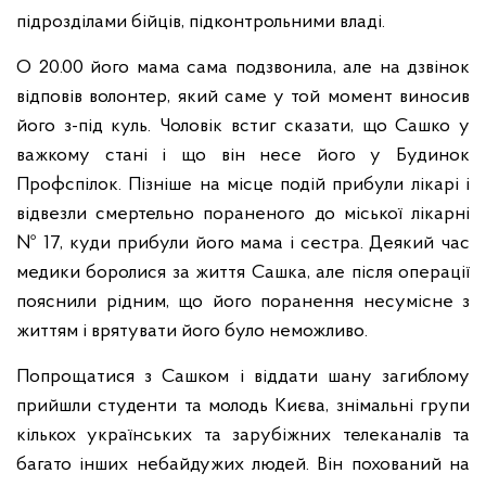
підрозділами бійців, підконтрольними владі.
О 20.00 його мама сама подзвонила, але на дзвінок
відповів волонтер, який саме у той момент виносив
його з-під куль. Чоловік встиг сказати, що Сашко у
важкому стан
і і що він несе його у Будинок
Профспілок. Пізніше на місце подій прибули лікарі і
відвезли смертельно пораненого до міської лікарні
№ 17, куди прибули його мама і сестра. Деякий час
медики боролися за життя Сашка, але після операції
пояснили рідним, що його поранення несумісне з
життям і врятувати його було неможливо.
Попрощатися з Сашком і віддати шану загиблому
прийшли студенти та молодь Києва, знімальні групи
кількох українських та зарубіжних телеканалів та
багато інших небайдужих людей. Він похований на